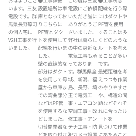
おはようござ
●工事詳細
この度は三友
●工事所感
います。三友
設置場所は車
電設にご依頼
配線を行う際
電設です。群
庫となってお
いただき誠に
にはダクトや
馬県長野原町
りこちらに
ありがとうご
PF管を使用
の個人宅に
PF管とダク
ざいました。
することは多
V2H工事を行
トを使用して
弊社は暮らし
くどのような
いました。
配線を行いま
の中の身近な
ルートを考え
した。
電気工事も承
ることが多い
壁の直線的な
っておりま
です。
部分はダクト
す。群馬県全
最短距離を考
を使用して母
域、新潟、福
えつつも作業
屋から車庫ま
島、長野、埼
のやりやすさ
での湾曲部分
玉で電気工
や、構造の問
などはPF管
事・エアコン
題などそれぞ
を使用するな
空調工事・改
れに合ったル
どしました。
修工事・アン
ートを
切替開閉器な
テナ工事・防
見つけて作業
どを取り付け
犯カメラ設置
にあたること