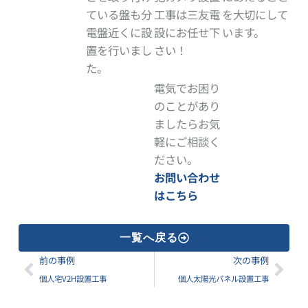
ている盤も分
工事は三友電
を大切にして
電盤近くに設
設にお任せ下
います。
置を行いまし
さい！
た。
電気でお困り
のことがあり
ましたらお気
軽にご相談く
ださい。
お問い合わせ
はこちら
一覧へ戻る
Prev
Nex
前の事例
次の事例
個人宅V2H設置工事
個人太陽光パネル設置工事