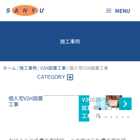
内
MENU
容
を
ス
キ
施工事例
ッ
プ
ホーム
/
施工事例
/
V2H設置工事
/
個人宅V2H設置工事
個人宅V2H設置
2023
V2H
工事
年8
設置
月
工事